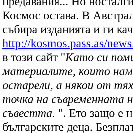
предавания... Но носталг
Космос остава. В Австра
събира изданията и ги ка
http://kosmos.pass.as/news
в този сайт "
Като си поми
материалите, които нам
остарели, а някои от тя
точка на съвременната на
съвестта.
". Ето защо е 
българските деца. Безплат