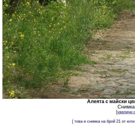
Алеята с майски цв
Снимка
[
увеличи с
[ това е снимка на брой 21 от юли